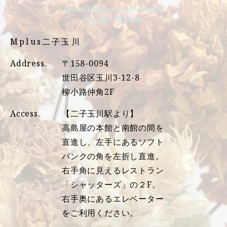
Mplus二子玉川
Address.
〒158-0094
世田谷区玉川3-12-8
柳小路仲角2F
Access.
【二子玉川駅より】
高島屋の本館と南館の間を
直進し、左手にあるソフト
バンクの角を左折し直進。
右手角に見えるレストラン
「シャッターズ」の２F。
右手奥にあるエレベーター
をご利用ください。