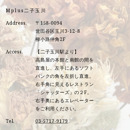
Mplus二子玉川
Address.
〒158-0094
世田谷区玉川3-12-8
柳小路仲角2F
Access.
【二子玉川駅より】
高島屋の本館と南館の間を
直進し、左手にあるソフト
バンクの角を左折し直進。
右手角に見えるレストラン
「シャッターズ」の２F。
右手奥にあるエレベーター
をご利用ください。
Tel.
03-5717-9179