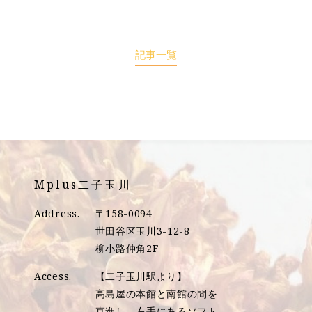
記事一覧
Mplus二子玉川
Address.
〒158-0094
世田谷区玉川3-12-8
柳小路仲角2F
Access.
【二子玉川駅より】
高島屋の本館と南館の間を
直進し、左手にあるソフト