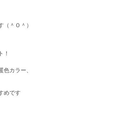
す（＾Ｏ＾）
ト！
暖色カラー、
すめです