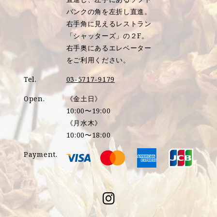
バンクの角を左折し直進。
右手角に見えるレストラン
「シャッターズ」の２F。
右手奥にあるエレベーター
をご利用ください。
Tel.
03-5717-9179
Open.
《金土日》
10:00〜19:00
《月水木》
10:00〜18:00
Payment.