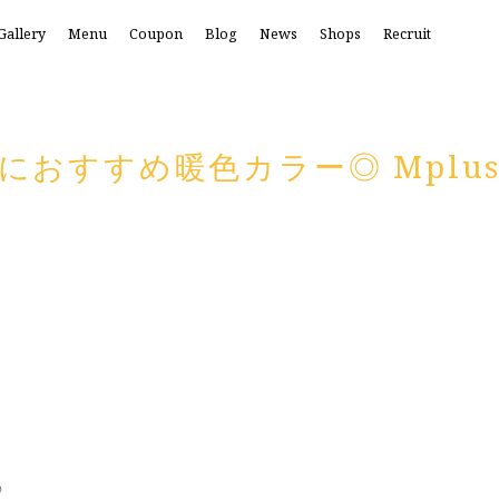
Gallery
Menu
Coupon
Blog
News
Shops
Recruit
におすすめ暖色カラー◎ Mplu
♪