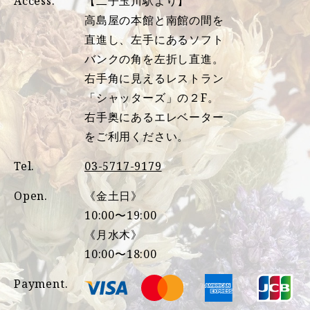
Access.
【二子玉川駅より】
高島屋の本館と南館の間を
直進し、左手にあるソフト
バンクの角を左折し直進。
右手角に見えるレストラン
「シャッターズ」の２F。
右手奥にあるエレベーター
をご利用ください。
Tel.
03-5717-9179
Open.
《金土日》
10:00〜19:00
《月水木》
10:00〜18:00
Payment.