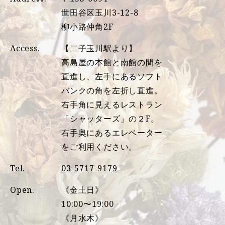
世田谷区玉川3-12-8
柳小路仲角2F
Access.
【二子玉川駅より】
高島屋の本館と南館の間を
直進し、左手にあるソフト
バンクの角を左折し直進。
右手角に見えるレストラン
「シャッターズ」の２F。
右手奥にあるエレベーター
をご利用ください。
Tel.
03-5717-9179
Open.
《金土日》
10:00〜19:00
《月水木》