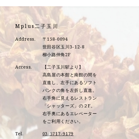
Mplus二子玉川
Address.
〒158-0094
世田谷区玉川3-12-8
柳小路仲角2F
Access.
【二子玉川駅より】
高島屋の本館と南館の間を
直進し、左手にあるソフト
バンクの角を左折し直進。
右手角に見えるレストラン
「シャッターズ」の２F。
右手奥にあるエレベーター
をご利用ください。
Tel.
03-5717-9179