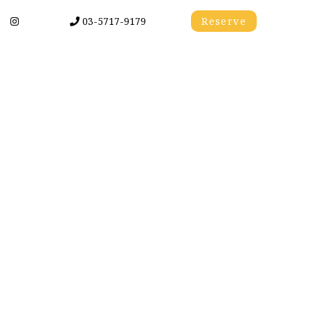
03-5717-9179
Reserve
川