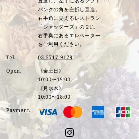
直進し、左手にあるソフト
バンクの角を左折し直進。
右手角に見えるレストラン
「シャッターズ」の２F。
右手奥にあるエレベーター
をご利用ください。
Tel.
03-5717-9179
Open.
《金土日》
10:00〜19:00
《月水木》
10:00〜18:00
Payment.